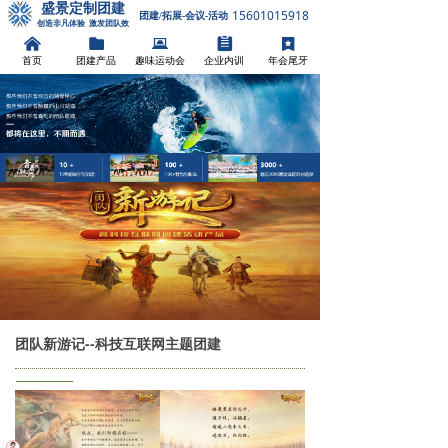
盛景定制团建
15601015918
团建/拓展-会议-活动
创造非凡体验 激发团队效
能
낀
뀕
뀵
뀳
끈
首页
团建产品
趣味运动会
企业内训
年会尾牙
团队新游记--科技互联网主题团建