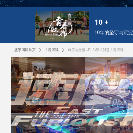
10 +
10年的坚守与沉淀
盛景团建首页
ꄲ
主题团建
ꄲ
速度与激情--F1方程式创意主题团建