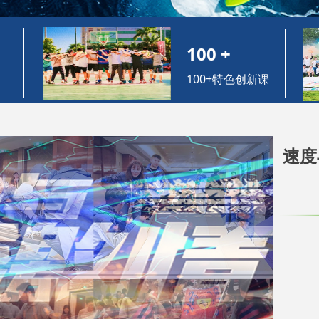
100 +
100+特色创新课
程
速度