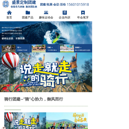
盛景定制团建
15601015918
团建/拓展-会议-活动
创造非凡体验 激发团队效
能
낀
뀕
뀵
뀳
끈
首页
团建产品
趣味运动会
企业内训
年会尾牙
骑行团建--“骑”心协力，御风而行